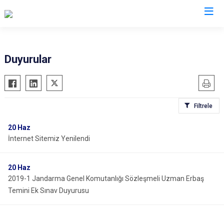
İl Jandarma Komutanlıkları
Duyurular
Filtrele
20
Haz
İnternet Sitemiz Yenilendi
20
Haz
2019-1 Jandarma Genel Komutanlığı Sözleşmeli Uzman Erbaş
Temini Ek Sınav Duyurusu