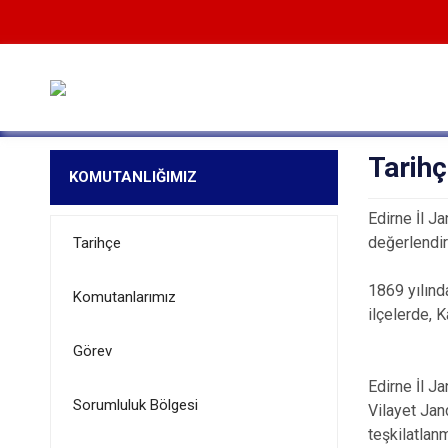
Tarih
KOMUTANLIĞIMIZ
Edirne İl J
değerlendir
Tarihçe
1869 yılınd
Komutanlarımız
ilçelerde, 
Görev
Edirne İl Ja
Sorumluluk Bölgesi
Vilayet Jan
teşkilatlanm