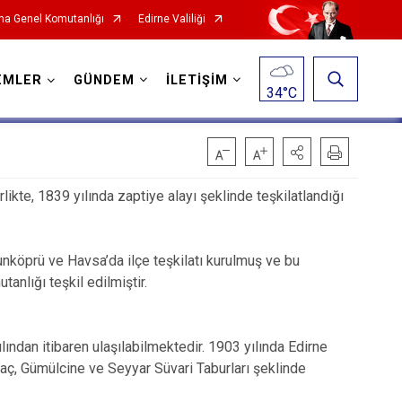
a Genel Komutanlığı
Edirne Valiliği
EMLER
GÜNDEM
İLETİŞİM
34
°C
likte, 1839 yılında zaptiye alayı şeklinde teşkilatlandığı
nköprü ve Havsa’da ilçe teşkilatı kurulmuş ve bu
nlığı teşkil edilmiştir.
ılından itibaren ulaşılabilmektedir. 1903 yılında Edirne
ğaç, Gümülcine ve Seyyar Süvari Taburları şeklinde