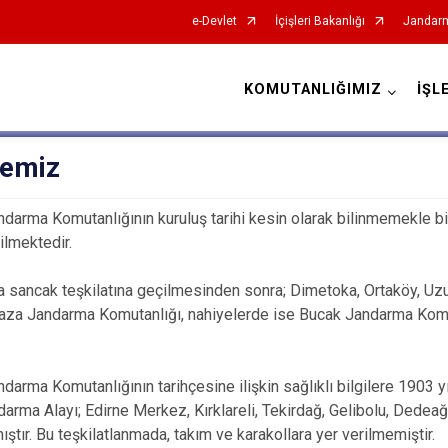
e-Devlet
İçişleri Bakanlığı
Jandarm
KOMUTANLIĞIMIZ
İŞL
İl Jandarma Komutanlıkları
çemiz
andarma Komutanlığının kuruluş tarihi kesin olarak bilinmemekle bir
ilmektedir.
a sancak teşkilatına geçilmesinden sonra; Dimetoka, Ortaköy, Uzu
Kaza Jandarma Komutanlığı, nahiyelerde ise Bucak Jandarma Komuta
ndarma Komutanlığının tarihçesine ilişkin sağlıklı bilgilere 1903 y
darma Alayı; Edirne Merkez, Kırklareli, Tekirdağ, Gelibolu, Dedea
ıştır. Bu teşkilatlanmada, takım ve karakollara yer verilmemiştir.