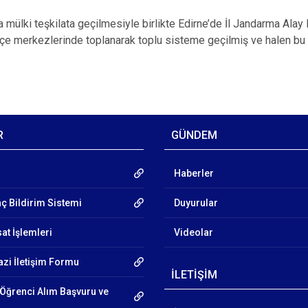
a mülki teşkilata geçilmesiyle birlikte Edirne’de İl Jandarma Alay
ilçe merkezlerinde toplanarak toplu sisteme geçilmiş ve halen b
R
GÜNDEM
Haberler
aç Bildirim Sistemi
Duyurular
at İşlemleri
Videolar
azi İletişim Formu
İLETİŞİM
Öğrenci Alım Başvuru ve