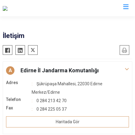
İl Jandarma Komutanlıkları
İletişim
Edirne İl Jandarma Komutanlığı
A
Adres
Şükrüpaşa Mahallesi, 22030 Edirne
Merkez/Edirne
Telefon
0 284 213 42 70
Fax
0 284 225 05 37
Haritada Gör