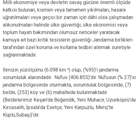
Milli ekonomiye veya devletin savaş gücüne önemli ölçüde
katkısı bulunan, kısmen veya tamamen yıkılmaları, hasara
uğratılmaları veya geçici bir zaman için dâhi olsa çalışmadan
alıkonulmaları halinde ülke güvenliği, ülke ekonomisi veya
toplum hayatı bakımından olumsuz neticeler yaratacak
kamuya ait bazı kritik tesislerin güvenliği Jandarma birlikleri
tarafından özel koruma ve kollama tedbiri alınmak suretiyle
sağlanmaktadır.
İlimizin yüzölçümü (6.098 km.²) olup, (%95)’i jandarma
sorumluluk alanındadır. Nüfus (406.855)’dir. Nüfusun (% 27)’si
jandarma bölgesinde oturmakta, sorumluluk bölgesinde; (7)
belde, (253) köy ve (6) mahallede bulunmaktadır.
(Beldelerimiz Keşan’da Beğendik, Yeni Muhacir, Uzunköprü’de
Kırcasalih, İpsala’da Esetçe, Yeni Karpuzlu, Meriç’te
Küplü,Subaşı)’dır.